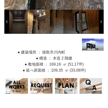
● 建築場所 ： 徳島市川内町
● 構造 ： 木造 2 階建
● 敷地面積 ： 169.16 ㎡ (51.17坪)
● 延べ床面積 ： 109.35 ㎡ (33.08坪)